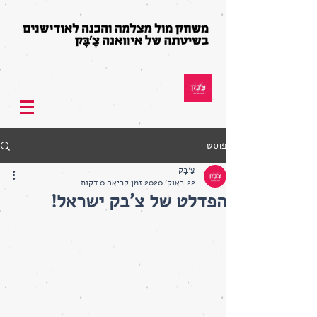
פוסט
צָ׳בָּק
22 באוק׳ 2020
זמן קריאה 0 דקות
הפדלט של צ'בק ישראל!